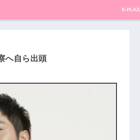
K-PLAZ
察へ自ら出頭