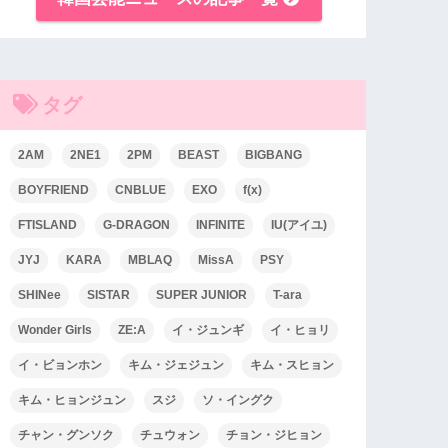
タグ
2AM
2NE1
2PM
BEAST
BIGBANG
BOYFRIEND
CNBLUE
EXO
f(x)
FTISLAND
G-DRAGON
INFINITE
IU(アイユ)
JYJ
KARA
MBLAQ
MissA
PSY
SHINee
SISTAR
SUPER JUNIOR
T-ara
Wonder Girls
ZE:A
イ・ジュンギ
イ・ヒョリ
イ・ビョンホン
キム・ジェジュン
キム・スヒョン
キム・ヒョンジュン
スジ
ソ・イングク
チャン・グンソク
チュウォン
チョン・ジヒョン