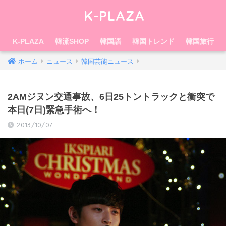
K-PLAZA
K-PLAZA
韓流SHOP
韓国語
韓国トレンド
韓国旅行
ホーム
ニュース
韓国芸能ニュース
2AMジヌン交通事故、6日25トントラックと衝突で
本日(7日)緊急手術へ！
2013/10/07