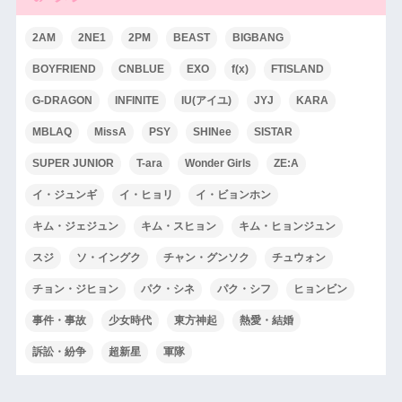
2AM
2NE1
2PM
BEAST
BIGBANG
BOYFRIEND
CNBLUE
EXO
f(x)
FTISLAND
G-DRAGON
INFINITE
IU(アイユ)
JYJ
KARA
MBLAQ
MissA
PSY
SHINee
SISTAR
SUPER JUNIOR
T-ara
Wonder Girls
ZE:A
イ・ジュンギ
イ・ヒョリ
イ・ビョンホン
キム・ジェジュン
キム・スヒョン
キム・ヒョンジュン
スジ
ソ・イングク
チャン・グンソク
チュウォン
チョン・ジヒョン
パク・シネ
パク・シフ
ヒョンビン
事件・事故
少女時代
東方神起
熱愛・結婚
訴訟・紛争
超新星
軍隊