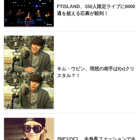
FTISLAND、150人限定ライブに6000
通を超える応募が殺到！
キム・ウビン、理想の相手はf(x)クリ
スタル？！
2NE1のCL、全身黒ファッションでキ