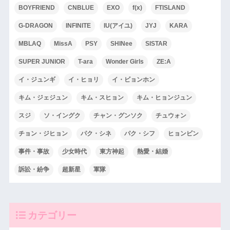
BOYFRIEND
CNBLUE
EXO
f(x)
FTISLAND
G-DRAGON
INFINITE
IU(アイユ)
JYJ
KARA
MBLAQ
MissA
PSY
SHINee
SISTAR
SUPER JUNIOR
T-ara
Wonder Girls
ZE:A
イ・ジュンギ
イ・ヒョリ
イ・ビョンホン
キム・ジェジュン
キム・スヒョン
キム・ヒョンジュン
スジ
ソ・イングク
チャン・グンソク
チュウォン
チョン・ジヒョン
パク・シネ
パク・シフ
ヒョンビン
事件・事故
少女時代
東方神起
熱愛・結婚
訴訟・紛争
超新星
軍隊
カテゴリー