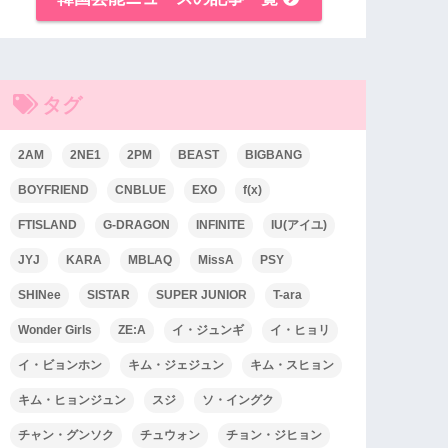
タグ
2AM
2NE1
2PM
BEAST
BIGBANG
BOYFRIEND
CNBLUE
EXO
f(x)
FTISLAND
G-DRAGON
INFINITE
IU(アイユ)
JYJ
KARA
MBLAQ
MissA
PSY
SHINee
SISTAR
SUPER JUNIOR
T-ara
Wonder Girls
ZE:A
イ・ジュンギ
イ・ヒョリ
イ・ビョンホン
キム・ジェジュン
キム・スヒョン
キム・ヒョンジュン
スジ
ソ・イングク
チャン・グンソク
チュウォン
チョン・ジヒョン