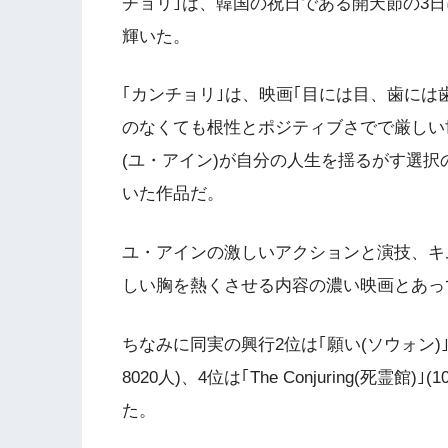
チョリ｣は、韓国の祝日である開天節の3日
輝いた。
｢カンチョリ｣は、映画｢目には目、歯には
のなくても根性とポジティブさでで厳しい
(ユ・アイン)が自分の人生を揺るがす選
いた作品だ。
ユ・アインの激しいアクションと演技、キ
しい胸を熱くさせる内容の濃い映画とあっ
ちなみに同実の興行2位は｢願い(ソウォン)｣(1
8020人)、4位は｢The Conjuring(死霊館)｣(
た。