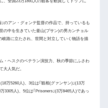
に、全国23万1891人の観客を動員してトップに
歯｣のアン・グォンテ監督の作品で、持っているも
世の中を生きていた釜山(プサン)の男カンチョル
択の岐路に立たされ、世間と対立していく物語を描
ム・ヘスクのベテラン演技力、秋の季節にふさわ
て大人気だ。
8万5260人)、3位は｢観相(グァンサン)｣(13万
10万3305人)、5位は｢Prisoners｣(3万8465人)であっ