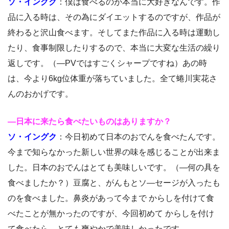
ソ・イングク
：僕は食べるのが本当に大好きなんです。作
品に入る時は、その為にダイエットするのですが、作品が
終わると沢山食べます。そしてまた作品に入る時は運動し
たり、食事制限したりするので、本当に大変な生活の繰り
返しです。（―PVではすごくシャープですね）あの時
は、今より6kg位体重が落ちていました。全て蜷川実花さ
んのおかげです。
―日本に来たら食べたいものはありますか？
ソ・イングク
：今日初めて日本のおでんを食べたんです。
今まで知らなかった新しい世界の味を感じることが出来ま
した。日本のおでんはとても美味しいです。（―何の具を
食べましたか？）豆腐と、がんもとソ―セージが入ったも
のを食べました。鼻炎があって今まで からしを付けて食
べたことが無かったのですが、今回初めて からしを付け
て食べたら、とても爽やかで美味しかったです。