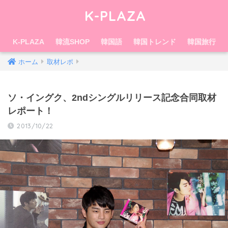
K-PLAZA
K-PLAZA
韓流SHOP
韓国語
韓国トレンド
韓国旅行
ホーム
取材レポ
ソ・イングク、2ndシングルリリース記念合同取材
レポート！
2013/10/22