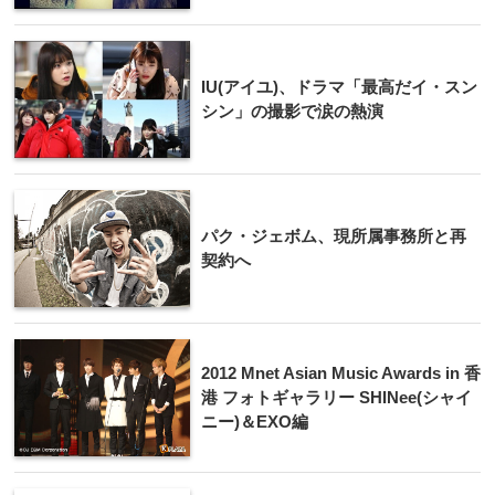
IU(アイユ)、ドラマ「最高だイ・スン
シン」の撮影で涙の熱演
パク・ジェボム、現所属事務所と再
契約へ
2012 Mnet Asian Music Awards in 香
港 フォトギャラリー SHINee(シャイ
ニー)＆EXO編