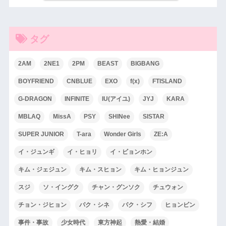
タグ
2AM
2NE1
2PM
BEAST
BIGBANG
BOYFRIEND
CNBLUE
EXO
f(x)
FTISLAND
G-DRAGON
INFINITE
IU(アイユ)
JYJ
KARA
MBLAQ
MissA
PSY
SHINee
SISTAR
SUPER JUNIOR
T-ara
Wonder Girls
ZE:A
イ・ジュンギ
イ・ヒョリ
イ・ビョンホン
キム・ジェジュン
キム・スヒョン
キム・ヒョンジュン
スジ
ソ・イングク
チャン・グンソク
チュウォン
チョン・ジヒョン
パク・シネ
パク・シフ
ヒョンビン
事件・事故
少女時代
東方神起
熱愛・結婚