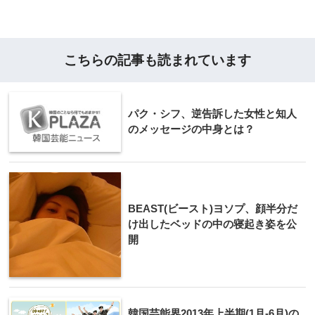
こちらの記事も読まれています
パク・シフ、逆告訴した女性と知人
のメッセージの中身とは？
BEAST(ビースト)ヨソプ、顔半分だ
け出したベッドの中の寝起き姿を公
開
韓国芸能界2013年上半期(1月-6月)の