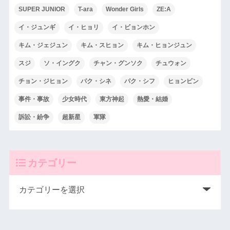
SUPER JUNIOR
T-ara
Wonder Girls
ZE:A
イ・ジュンギ
イ・ヒョリ
イ・ビョンホン
キム・ジェジュン
キム・スヒョン
キム・ヒョンジュン
スジ
ソ・イングク
チャン・グンソク
チュウォン
チョン・ジヒョン
パク・シネ
パク・シフ
ヒョンビン
事件・事故
少女時代
東方神起
熱愛・結婚
訴訟・紛争
超新星
軍隊
カテゴリー