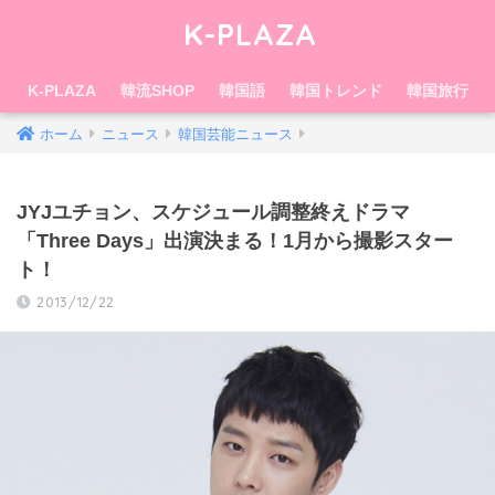
K-PLAZA
K-PLAZA
韓流SHOP
韓国語
韓国トレンド
韓国旅行
ホーム
ニュース
韓国芸能ニュース
JYJユチョン、スケジュール調整終えドラマ
「Three Days」出演決まる！1月から撮影スター
ト！
2013/12/22