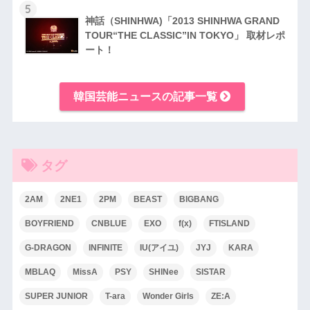
5
神話（SHINHWA)「2013 SHINHWA GRAND
TOUR“THE CLASSIC”IN TOKYO」 取材レポ
ート！
韓国芸能ニュースの記事一覧
タグ
2AM
2NE1
2PM
BEAST
BIGBANG
BOYFRIEND
CNBLUE
EXO
f(x)
FTISLAND
G-DRAGON
INFINITE
IU(アイユ)
JYJ
KARA
MBLAQ
MissA
PSY
SHINee
SISTAR
SUPER JUNIOR
T-ara
Wonder Girls
ZE:A