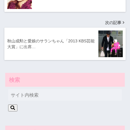
次の記事
秋山成勲と愛娘のサランちゃん「2013 KBS芸能
大賞」に出席…
検索