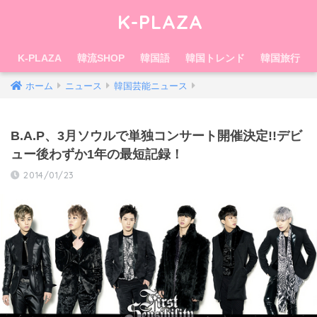
K-PLAZA
K-PLAZA
韓流SHOP
韓国語
韓国トレンド
韓国旅行
ホーム
ニュース
韓国芸能ニュース
B.A.P、3月ソウルで単独コンサート開催決定!!デビ
ュー後わずか1年の最短記録！
2014/01/23