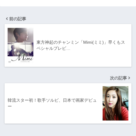
前の記事
東方神起のチャンミン「Mimi(ミミ)」早くもス
ペシャルプレビ…
次の記事
韓流スター初！歌手ソルビ、日本で画家デビュ
ー