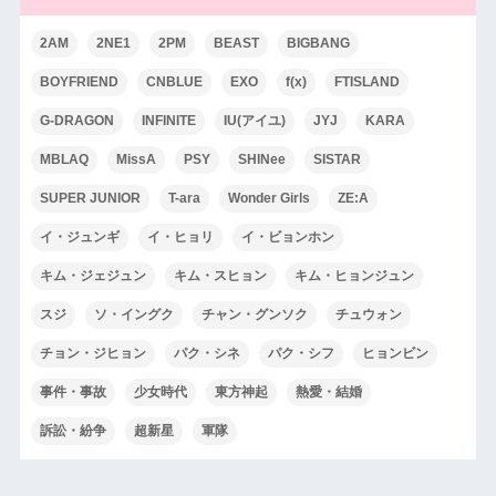
2AM
2NE1
2PM
BEAST
BIGBANG
BOYFRIEND
CNBLUE
EXO
f(x)
FTISLAND
G-DRAGON
INFINITE
IU(アイユ)
JYJ
KARA
MBLAQ
MissA
PSY
SHINee
SISTAR
SUPER JUNIOR
T-ara
Wonder Girls
ZE:A
イ・ジュンギ
イ・ヒョリ
イ・ビョンホン
キム・ジェジュン
キム・スヒョン
キム・ヒョンジュン
スジ
ソ・イングク
チャン・グンソク
チュウォン
チョン・ジヒョン
パク・シネ
パク・シフ
ヒョンビン
事件・事故
少女時代
東方神起
熱愛・結婚
訴訟・紛争
超新星
軍隊