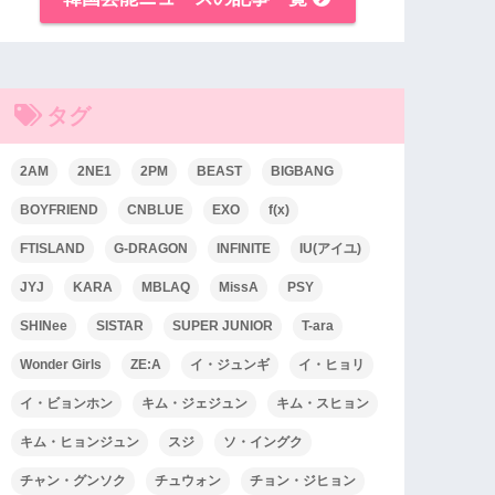
タグ
2AM
2NE1
2PM
BEAST
BIGBANG
BOYFRIEND
CNBLUE
EXO
f(x)
FTISLAND
G-DRAGON
INFINITE
IU(アイユ)
JYJ
KARA
MBLAQ
MissA
PSY
SHINee
SISTAR
SUPER JUNIOR
T-ara
Wonder Girls
ZE:A
イ・ジュンギ
イ・ヒョリ
イ・ビョンホン
キム・ジェジュン
キム・スヒョン
キム・ヒョンジュン
スジ
ソ・イングク
チャン・グンソク
チュウォン
チョン・ジヒョン