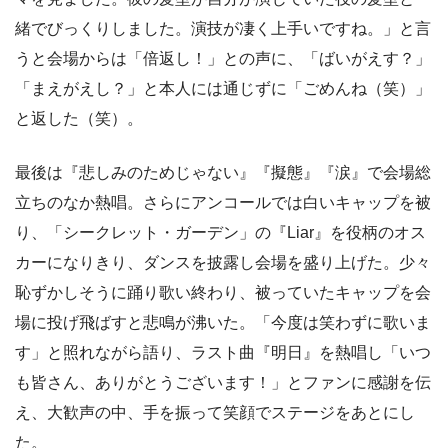
緒でびっくりしました。演技が凄く上手いですね。」と言
うと会場からは「倍返し！」との声に、「ばいがえす？」
「まえがえし？」と本人には通じずに「ごめんね（笑）」
と返した（笑）。
最後は『悲しみのためじゃない』『擬態』『涙』で会場総
立ちのなか熱唱。さらにアンコールでは白いキャップを被
り、「シークレット・ガーデン」の『Liar』を役柄のオス
カーになりきり、ダンスを披露し会場を盛り上げた。少々
恥ずかしそうに踊り歌い終わり、被っていたキャップを会
場に投げ飛ばすと悲鳴が沸いた。「今度は笑わずに歌いま
す」と照れながら語り、ラスト曲『明日』を熱唱し「いつ
も皆さん、ありがとうございます！」とファンに感謝を伝
え、大歓声の中、手を振って笑顔でステージをあとにし
た。