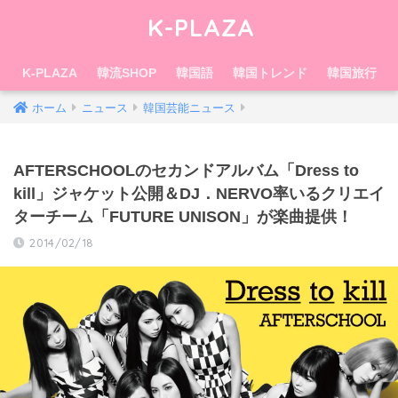
K-PLAZA
K-PLAZA
韓流SHOP
韓国語
韓国トレンド
韓国旅行
ホーム
ニュース
韓国芸能ニュース
AFTERSC​HOOLのセカンドア​ルバム「Dress to
kill」ジャケット公開＆DJ．NERV​O率いるクリエイ
ター​チーム「FUTURE UNISON」が楽曲​提供！
2014/02/18