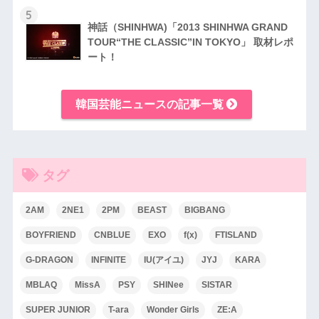
5
神話（SHINHWA)「2013 SHINHWA GRAND
TOUR“THE CLASSIC”IN TOKYO」 取材レポ
ート！
韓国芸能ニュースの記事一覧
タグ
2AM
2NE1
2PM
BEAST
BIGBANG
BOYFRIEND
CNBLUE
EXO
f(x)
FTISLAND
G-DRAGON
INFINITE
IU(アイユ)
JYJ
KARA
MBLAQ
MissA
PSY
SHINee
SISTAR
SUPER JUNIOR
T-ara
Wonder Girls
ZE:A