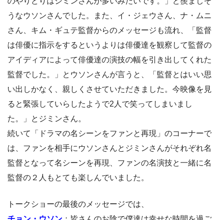
のやりとりはジミンさんが多いみたいです。」と羨ましそ
うなウソンさんでした。また、イ・ジェウさん、ナ・ムニ
さん、キム・ギュテ監督からのメッセージも流れ、「監督
は俳優に指示をするというよりは俳優達を観察して監督の
アイディアによって俳優達の演技の幅を引き出してくれた
監督でした。」とウソンさんが言うと、「監督とはいい思
い出しかなく、親しくさせていただきました。今映像を見
ると緊張していらしたようで2人で笑ってしまいまし
た。」とジミンさん。
続いて「ドラマの名シーンをファンと再現」のコーナーで
は、ファンを相手にウソンさんとジミンさんがそれぞれ名
監督となって名シーンを再現、ファンの名演技と一緒に名
監督の２人もとても楽しんでいました。
トークショーの最後のメッセージでは、
チョン・ウソン
：皆さんのお陰で僕達は幸せな時間を過ご