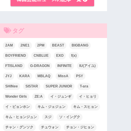
タグ
2AM
2NE1
2PM
BEAST
BIGBANG
BOYFRIEND
CNBLUE
EXO
f(x)
FTISLAND
G-DRAGON
INFINITE
IU(アイユ)
JYJ
KARA
MBLAQ
MissA
PSY
SHINee
SISTAR
SUPER JUNIOR
T-ara
Wonder Girls
ZE:A
イ・ジュンギ
イ・ヒョリ
イ・ビョンホン
キム・ジェジュン
キム・スヒョン
キム・ヒョンジュン
スジ
ソ・イングク
チャン・グンソク
チュウォン
チョン・ジヒョン