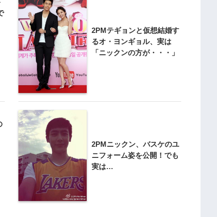
ト
で
2PMテギョンと仮想結婚す
るオ・ヨンギョル、実は
「ニックンの方が・・・」
の
！
2PMニックン、バスケのユ
ニフォーム姿を公開！でも
実は…