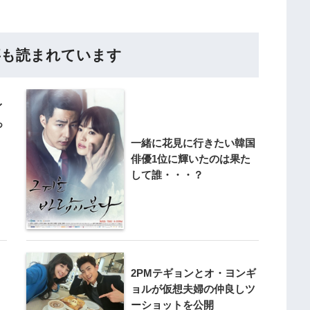
事も読まれています
イ
っ
一緒に花見に行きたい韓国
俳優1位に輝いたのは果た
して誰・・・？
2PMテギョンとオ・ヨンギ
ョルが仮想夫婦の仲良しツ
ーショットを公開