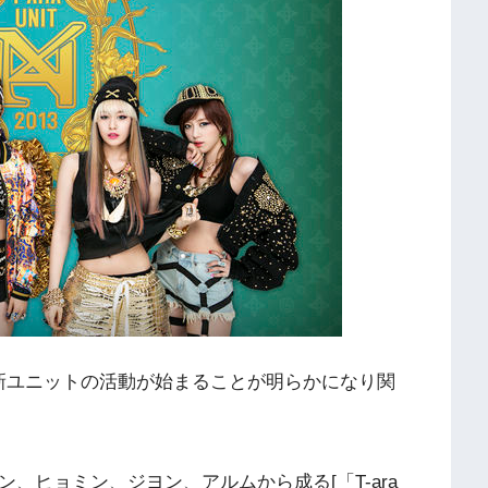
なる新ユニットの活動が始まることが明らかになり関
ョン、ヒョミン、ジヨン、アルムから成る[「T-ara