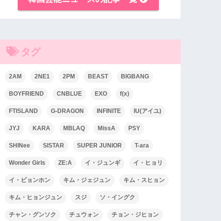
タグ
2AM
2NE1
2PM
BEAST
BIGBANG
BOYFRIEND
CNBLUE
EXO
f(x)
FTISLAND
G-DRAGON
INFINITE
IU(アイユ)
JYJ
KARA
MBLAQ
MissA
PSY
SHINee
SISTAR
SUPER JUNIOR
T-ara
Wonder Girls
ZE:A
イ・ジュンギ
イ・ヒョリ
イ・ビョンホン
キム・ジェジュン
キム・スヒョン
キム・ヒョンジュン
スジ
ソ・イングク
チャン・グンソク
チュウォン
チョン・ジヒョン