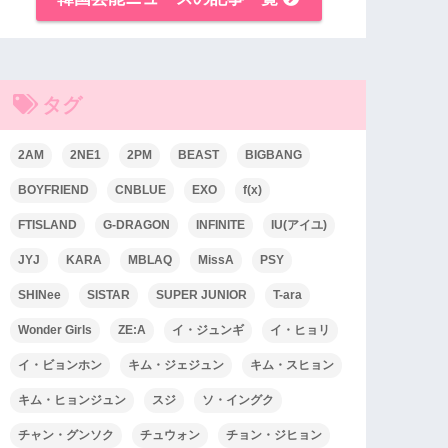
タグ
2AM
2NE1
2PM
BEAST
BIGBANG
BOYFRIEND
CNBLUE
EXO
f(x)
FTISLAND
G-DRAGON
INFINITE
IU(アイユ)
JYJ
KARA
MBLAQ
MissA
PSY
SHINee
SISTAR
SUPER JUNIOR
T-ara
Wonder Girls
ZE:A
イ・ジュンギ
イ・ヒョリ
イ・ビョンホン
キム・ジェジュン
キム・スヒョン
キム・ヒョンジュン
スジ
ソ・イングク
チャン・グンソク
チュウォン
チョン・ジヒョン