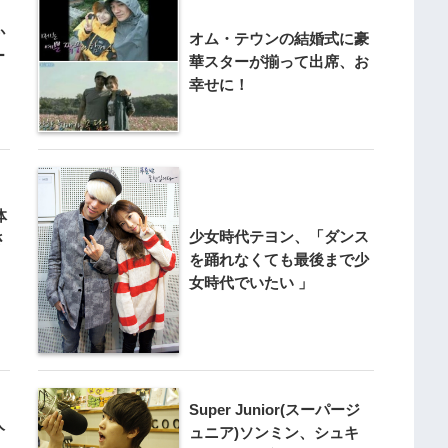
か
オム・テウンの結婚式に豪
ー
華スターが揃って出席、お
幸せに！
体
少女時代テヨン、「ダンス
さ
を踊れなくても最後まで少
女時代でいたい 」
Super Junior(スーパージ
人
ュニア)ソンミン、シュキ
、