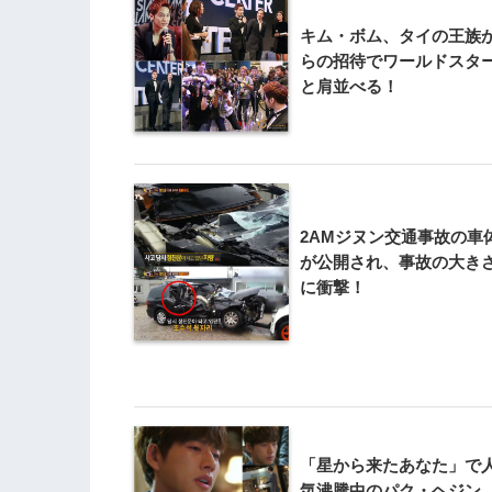
キム・ボム、タイの王族
らの招待でワールドスタ
と肩並べる！
2AMジヌン交通事故の車
が公開され、事故の大き
に衝撃！
「星から来たあなた」で
気沸騰中のパク・ヘジン