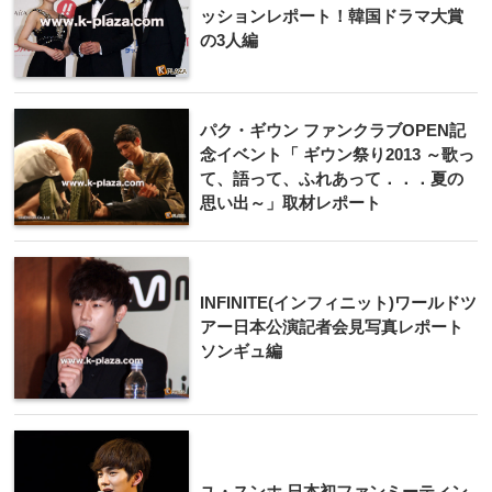
ッションレポート！韓国ドラマ大賞
の3人編
パク・ギウン ファンクラブOPEN記
念イベント「 ギウン祭り2013 ～歌っ
て、語って、ふれあって．．．夏の
思い出～」取材レポート
INFINITE(インフィニット)ワールドツ
アー日本公演記者会見写真レポート
ソンギュ編
ユ・スンホ 日本初ファンミーティン