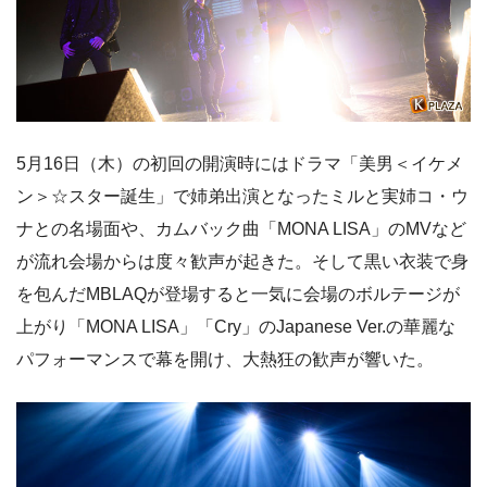
5月16日（木）の初回の開演時にはドラマ「美男＜イケメ
ン＞☆スター誕生」で姉弟出演となったミルと実姉コ・ウ
ナとの名場面や、カムバック曲「MONA LISA」のMVなど
が流れ会場からは度々歓声が起きた。そして黒い衣装で身
を包んだMBLAQが登場すると一気に会場のボルテージが
上がり「MONA LISA」「Cry」のJapanese Ver.の華麗な
パフォーマンスで幕を開け、大熱狂の歓声が響いた。