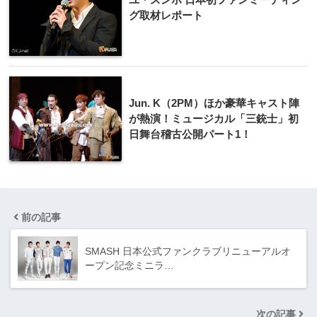
グ取材レポート
Jun. K（2PM）ほか豪華キャスト陣
が熱演！ミュージカル「三銃士」初
日舞台稽古公開パート1！
前の記事
SMASH 日本公式ファンクラブリニューアルオ
ープン記念ミニラ…
次の記事