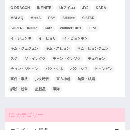
G-DRAGON
INFINITE
IU(アイユ)
JYJ
KARA
MBLAQ
MissA
PSY
SHINee
SISTAR
SUPER JUNIOR
T-ara
Wonder Girls
ZE:A
イ・ジュンギ
イ・ヒョリ
イ・ビョンホン
キム・ジェジュン
キム・スヒョン
キム・ヒョンジュン
スジ
ソ・イングク
チャン・グンソク
チュウォン
チョン・ジヒョン
パク・シネ
パク・シフ
ヒョンビン
事件・事故
少女時代
東方神起
熱愛・結婚
訴訟・紛争
超新星
軍隊
カテゴリー