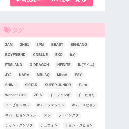
タグ
2AM
2NE1
2PM
BEAST
BIGBANG
BOYFRIEND
CNBLUE
EXO
f(x)
FTISLAND
G-DRAGON
INFINITE
IU(アイユ)
JYJ
KARA
MBLAQ
MissA
PSY
SHINee
SISTAR
SUPER JUNIOR
T-ara
Wonder Girls
ZE:A
イ・ジュンギ
イ・ヒョリ
イ・ビョンホン
キム・ジェジュン
キム・スヒョン
キム・ヒョンジュン
スジ
ソ・イングク
チャン・グンソク
チュウォン
チョン・ジヒョン