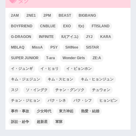
タグ
2AM
2NE1
2PM
BEAST
BIGBANG
BOYFRIEND
CNBLUE
EXO
f(x)
FTISLAND
G-DRAGON
INFINITE
IU(アイユ)
JYJ
KARA
MBLAQ
MissA
PSY
SHINee
SISTAR
SUPER JUNIOR
T-ara
Wonder Girls
ZE:A
イ・ジュンギ
イ・ヒョリ
イ・ビョンホン
キム・ジェジュン
キム・スヒョン
キム・ヒョンジュン
スジ
ソ・イングク
チャン・グンソク
チュウォン
チョン・ジヒョン
パク・シネ
パク・シフ
ヒョンビン
事件・事故
少女時代
東方神起
熱愛・結婚
訴訟・紛争
超新星
軍隊