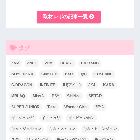
取材レポの記事一覧
タグ
2AM
2NE1
2PM
BEAST
BIGBANG
BOYFRIEND
CNBLUE
EXO
f(x)
FTISLAND
G-DRAGON
INFINITE
IU(アイユ)
JYJ
KARA
MBLAQ
MissA
PSY
SHINee
SISTAR
SUPER JUNIOR
T-ara
Wonder Girls
ZE:A
イ・ジュンギ
イ・ヒョリ
イ・ビョンホン
キム・ジェジュン
キム・スヒョン
キム・ヒョンジュン
スジ
ソ・イングク
チャン・グンソク
チュウォン