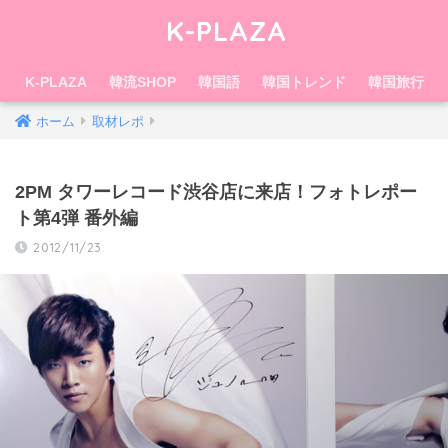
K-PLAZA
K-PLAZA
韓流SHOP
韓国語
韓国トレンド
韓国旅行
ホーム
取材レポ
2PM タワーレコード渋谷店に来店！フォトレポー
ト第4弾 番外編
2012/11/23