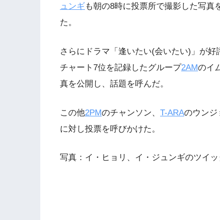
ュンギ
も朝の8時に投票所で撮影した写真
た。
さらにドラマ「逢いたい(会いたい)」が好
チャート7位を記録したグループ
2AM
のイ
真を公開し、話題を呼んだ。
この他
2PM
のチャンソン、
T-ARA
のウンジ
に対し投票を呼びかけた。
写真：イ・ヒョリ、イ・ジュンギのツイッ