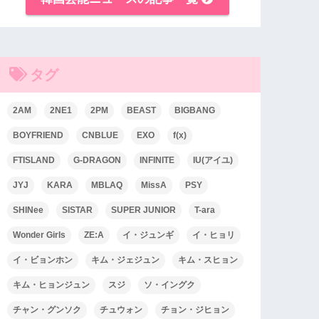
タグ
2AM
2NE1
2PM
BEAST
BIGBANG
BOYFRIEND
CNBLUE
EXO
f(x)
FTISLAND
G-DRAGON
INFINITE
IU(アイユ)
JYJ
KARA
MBLAQ
MissA
PSY
SHINee
SISTAR
SUPER JUNIOR
T-ara
Wonder Girls
ZE:A
イ・ジュンギ
イ・ヒョリ
イ・ビョンホン
キム・ジェジュン
キム・スヒョン
キム・ヒョンジュン
スジ
ソ・イングク
チャン・グンソク
チュウォン
チョン・ジヒョン