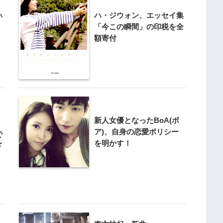
ハ・ジウォン、エッセイ集
い
「今この瞬間」の印税を全
額寄付
新人女優となったBoA(ボ
ア)、自身の恋愛ポリシー
で
を明かす！
ド