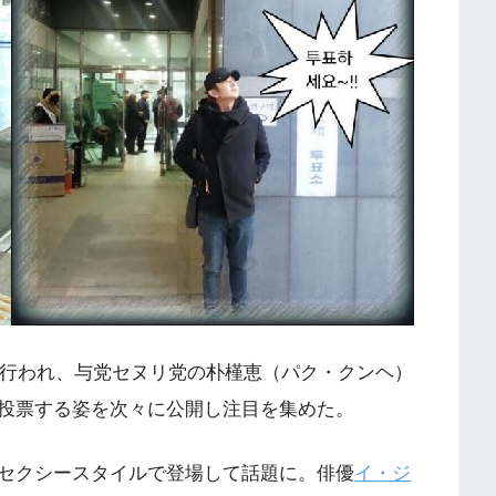
が行われ、与党セヌリ党の朴槿恵（パク・クンヘ）
投票する姿を次々に公開し注目を集めた。
セクシースタイルで登場して話題に。俳優
イ・ジ