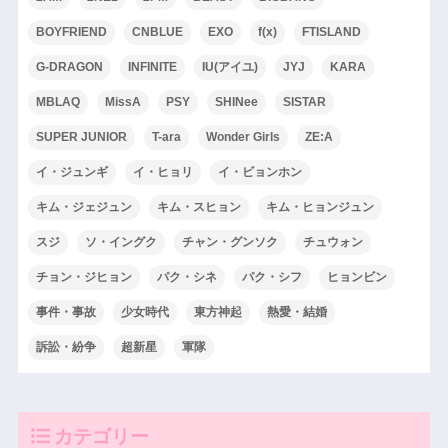
BOYFRIEND
CNBLUE
EXO
f(x)
FTISLAND
G-DRAGON
INFINITE
IU(アイユ)
JYJ
KARA
MBLAQ
MissA
PSY
SHINee
SISTAR
SUPER JUNIOR
T-ara
Wonder Girls
ZE:A
イ・ジュンギ
イ・ヒョリ
イ・ビョンホン
キム・ジェジュン
キム・スヒョン
キム・ヒョンジュン
スジ
ソ・イングク
チャン・グンソク
チュウォン
チョン・ジヒョン
パク・シネ
パク・シフ
ヒョンビン
事件・事故
少女時代
東方神起
熱愛・結婚
訴訟・紛争
超新星
軍隊
カテゴリー