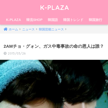
K-PLAZA
K-PLAZA
韓流SHOP
韓国語
韓国トレンド
韓国旅行
ホーム
ニュース
韓国芸能ニュース
2AMチョ・グォン、ガス中毒事故の命の恩人は誰？
2013/03/26