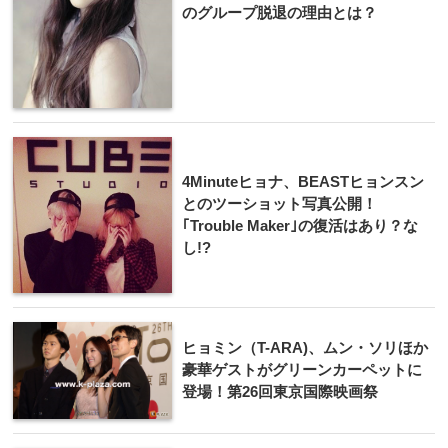
のグループ脱退の理由とは？
4Minuteヒョナ、BEASTヒョンスン
とのツーショット写真公開！
｢Trouble Maker｣の復活はあり？な
し!?
ヒョミン（T-ARA)、ムン・ソリほか
豪華ゲストがグリーンカーペットに
登場！第26回東京国際映画祭