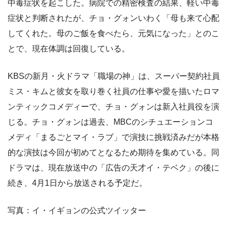
中毒症状を起こした。病院での精密検査の結果、軽い中毒
症状と判断されたが、チョ・グォンいわく「母も来て心配
してくれた。母のご飯を食べたら、元気になった」とのこ
とで、現在体調は回復している。
KBSの新月・火ドラマ「職場の神」は、スーパー契約社員
ミス・キムと彼女を取り巻く社員の仕事や愛を描いたロマ
ンティックコメディーで、チョ・グォンは新入社員役を演
じる。チョ・グォンは過去、MBCのシチュエーションコ
メディ「まるごとマイ・ラブ」で演技に挑戦済みだが本格
的な演技は今回が初めてとなるため期待を集めている。同
ドラマは、現在放送中の「広告の天才イ・テベク」の後に
続き、4月1日から放送される予定だ。
写真：イ・イギョンの公式ツイッター