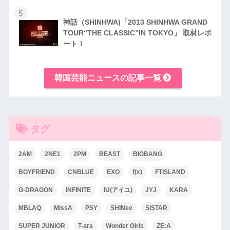
5
神話（SHINHWA)「2013 SHINHWA GRAND
TOUR“THE CLASSIC”IN TOKYO」 取材レポ
ート！
韓国芸能ニュースの記事一覧
タグ
2AM
2NE1
2PM
BEAST
BIGBANG
BOYFRIEND
CNBLUE
EXO
f(x)
FTISLAND
G-DRAGON
INFINITE
IU(アイユ)
JYJ
KARA
MBLAQ
MissA
PSY
SHINee
SISTAR
SUPER JUNIOR
T-ara
Wonder Girls
ZE:A