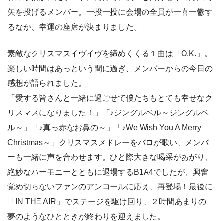
矢を投げるメンバー。一投一投に会場の全員が一喜一鬱す
るなか、幸運の座席が決まりました。
素敵なクリスマスイヴイヴを締めくくる１曲は「O.K.」。
楽しい時間はあっという間に過ぎ、メンバーからの今日の
感想が語られました。
「愛する皆さんと一緒に過ごせて僕たちもとても幸せなク
リスマスになりました！」「♪ジングルベル～ジングルベ
ル～」「♪真っ赤なお鼻の～」「♪We Wish You A Merry
Christmas～」クリスマスメドレーをバロが歌い、メンバ
ーも一緒に声を合わせます。ひと際大きな喝采があがり、
絶妙なハーモニーとともに退場するB1A4でしたが、興奮
覚め切らないファンのアンコールに応え、再登場！最後に
「IN THE AIR」でステージを駆け回り、２時間あまりの
夢のようなひとときが終わりを迎えました。