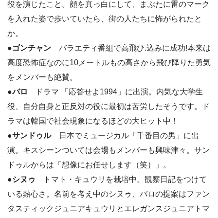
役を演じたこと。顔を真っ白にして、まぶたに雷のマーク
を入れた姿で歩いていたら、街の人たちに怖がられたと
か。
●
ゴンチャン
バラエティ番組で高飛ひ.込みに成功!本来は
高度恐怖症なのに10メートルもの高さから飛び降りた勇気
をメンバーも絶賛。
●
バロ
ドラマ 「応答せよ1994」に出演。内気な大学生
役、自分自身と正反対の役に最初は苦労したそうです。ド
ラマは韓国で社会現象になるほどの大ヒット中！
●
サンドゥル
日本でミュージカル「千番目の男」に出
演。キスシーンついては会場もメンバーも興味津々。サン
ドゥルからは「想像にお任せします（笑）」。
●
シヌゥ
トマト・キュウリを栽培中。観察日記をつけて
いる熱心さ。名前を考え中のシヌゥ、バロの提案はファン
タスティックジュニアキュウリとエレガンスジュニアトマ